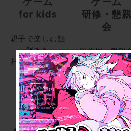
ゲーム
ゲーム
for kids
研修・懇
会
親子で楽しむ謎
解きを
研修用・懇親
お届けします！
用会議
室型リアル脱
ゲーム