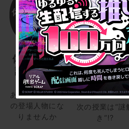
体験する物
リアル脱
語project
ゲーム
for schoo
あなたも、物語
の登場人物にな
次の授業は“謎
りませんか
き”!?