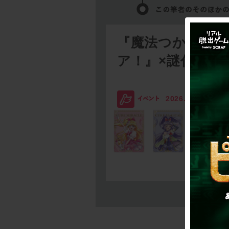
『魔法つかいプ
ア！』×謎付きク
2026.08.03
SC