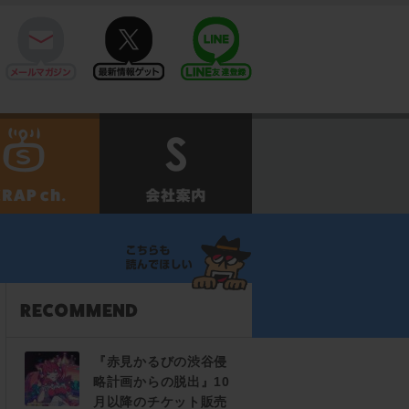
mail
twitter
Line@
せ
SCRAPch.
会社案内
『赤見かるびの渋谷侵
略計画からの脱出』10
月以降のチケット販売