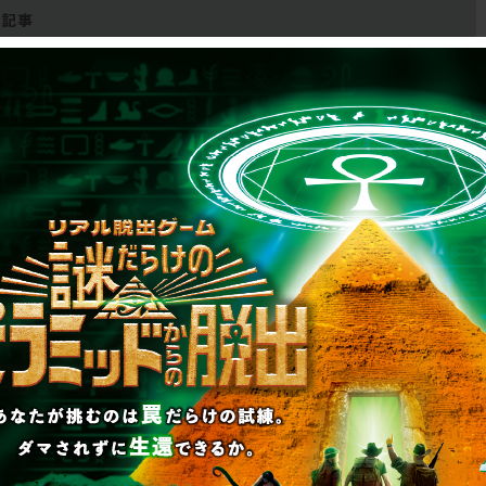
リキュ
【2026年7月】告知解
リ…
禁された新作一…
RAP
2026.07.31
SCRAP
#告知解禁された新作一覧