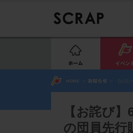
ホーム
HOME
>
>
【お詫び
【お詫び】6
の団員先行