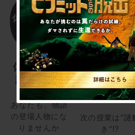
体験する物
リアル脱
語project
ゲーム
for schoo
あなたも、物語
の登場人物にな
次の授業は“謎
りませんか
き”!?