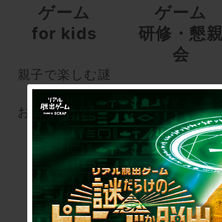
ゲーム
ゲーム
for kids
研修・懇
会
親子で楽しむ謎
解きを
研修用・懇親
お届けします！
用会議
室型リアル脱
ゲーム