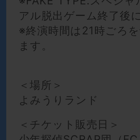
※FAKE TYPE.スペ
アル脱出ゲーム終了後
※終演時間は21時ごろ
ます。
＜場所＞
よみうりランド
＜チケット販売日＞
少年探偵SCRAP団（F