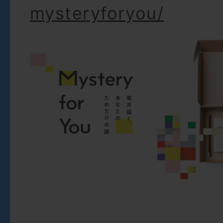
mysteryforyou/