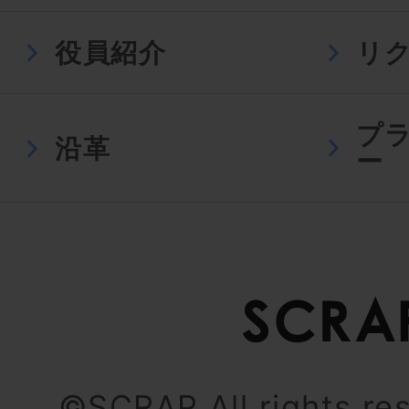
役員紹介
リ
プ
沿革
ー
©SCRAP All rights re