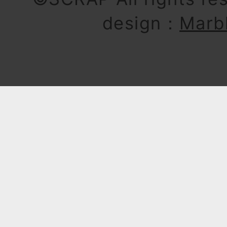
design：
Marb