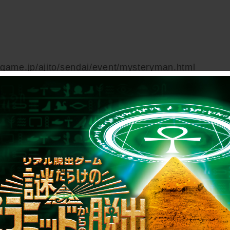
ldgame.jp/ajito/sendai/event/mysteryman.html
にて開催中のMYSTERY MAIL
nからの招待状』では『優雅なる深紅』のみプレイが可能
)より、
『繋がりし紺碧』『遥かなる黄金』が追加
になります。