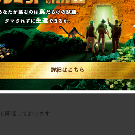
ゲーム仙台店へお越しください。
BOX『Mystery Manからの招待状』概要＋＋＋
月も開催しております。