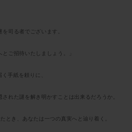
。
謎を司る者でございます。
へとご招待いたしましょう。」
から届く手紙を頼りに、
隠された謎を解き明かすことは出来るだろうか。
したとき、あなたは一つの真実へと辿り着く。