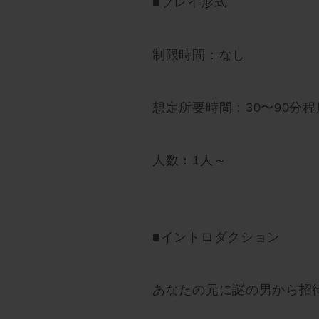
■プレイ形式
制限時間：なし
想定所要時間：30〜90分程
人数：1人～
■イントロダクション
あなたの元に謎の男から招