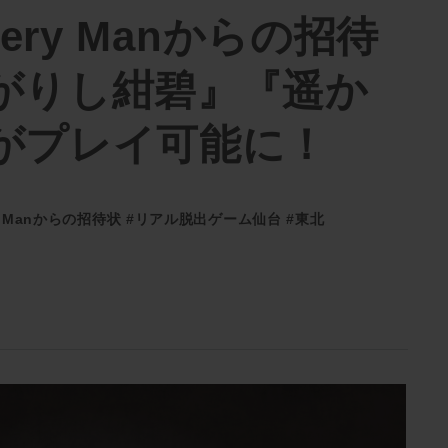
tery Manからの招待
がりし紺碧』『遥か
がプレイ可能に！
ry Manからの招待状
#リアル脱出ゲーム仙台
#東北