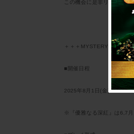
この機会に是非リアル脱出
＋＋＋MYSTERY MAIL 
■開催日程
2025年8月1日(金)〜
※『優雅なる深紅』は6,7