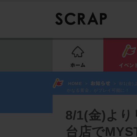
ホーム
HOME
>
>
8/1(金
かなる黄金』がプレイ可能に！
8/1(金)
台店でMYST