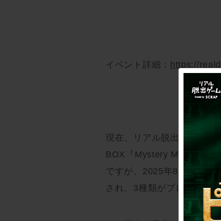
イベント詳細：
https://rea
現在、リアル脱出ゲーム仙台店
BOX『Mystery Ma
ですが、2025年8月1日(金
され、3種類がプレイ可能