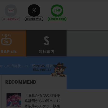
mail
twitter
Line@
せ
SCRAPch.
会社案内
y Manからの招待状』の『繋がりし紺碧』『遥
『赤見かるびの渋谷侵
略計画からの脱出』10
月以降のチケット販売