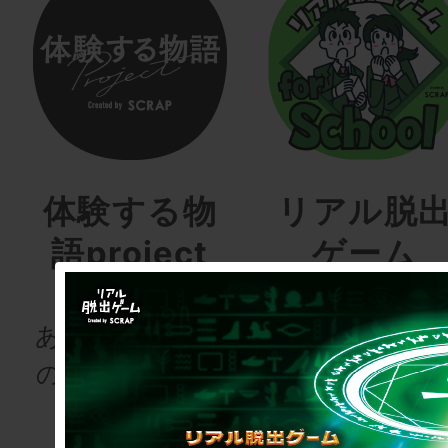
体験する物
リアル脱
語project
ゲーム
for schoo
あなたも、物語
の登場人物にな
次の授業は“謎
りませんか
き”!?