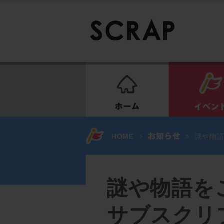
ホーム
HOME
>
>
謎や物語
謎や物語を
サブスクリ