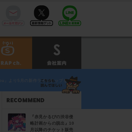
mail
twitter
Line@
せ
SCRAPch.
会社案内
 You』より5月の新作ラインナップを紹介
『赤見かるびの渋谷侵
略計画からの脱出』10
月以降のチケット販売