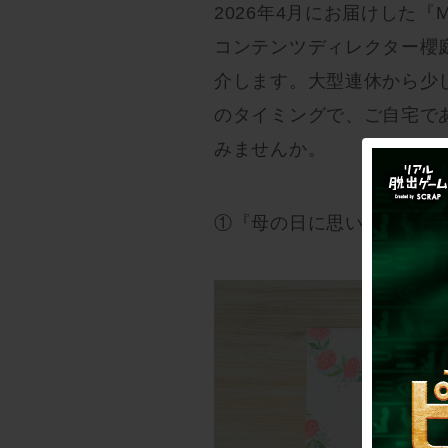
2026年4月にお届けした『My
コンテンツディレクター櫻
介します。大型連休から少
のタイミングで、ご自宅で
みませんか。
①『母の日に思い出して』