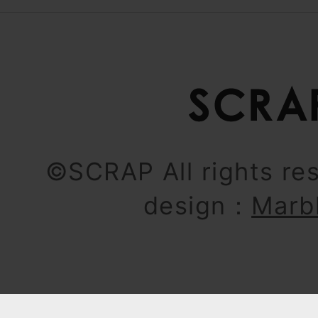
©SCRAP All rights re
design：
Marb