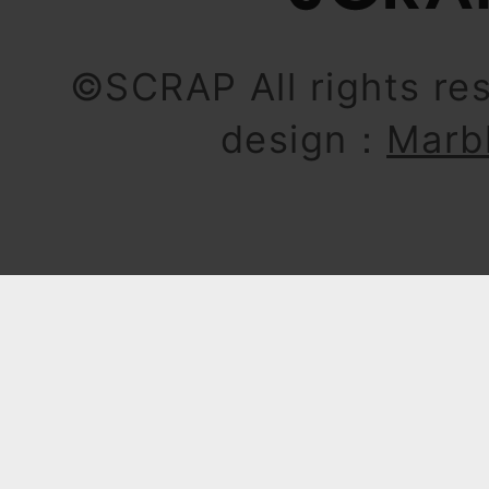
©SCRAP All rights re
design：
Marb