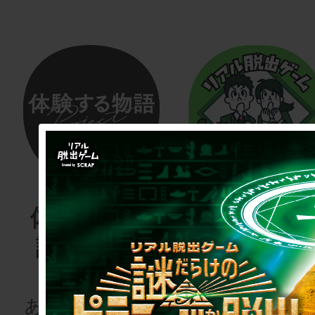
体験する物
リアル脱
語project
ゲーム
for schoo
あなたも、物語