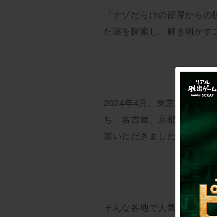
『ナゾだらけの部屋からの
た謎を探索し、解き明かす
2024年4月、東京ミステ
ち、名古屋、京都、福岡、
加いただきました。
そんな各地で人気のリアル