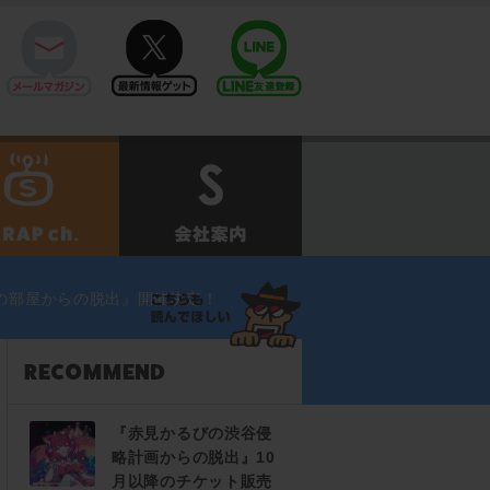
mail
twitter
Line@
せ
SCRAPch.
会社案内
の部屋からの脱出』開催決定！
『赤見かるびの渋谷侵
略計画からの脱出』10
月以降のチケット販売