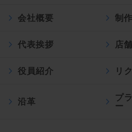
会社概要
制
代表挨拶
店
役員紹介
リ
プ
沿革
ー