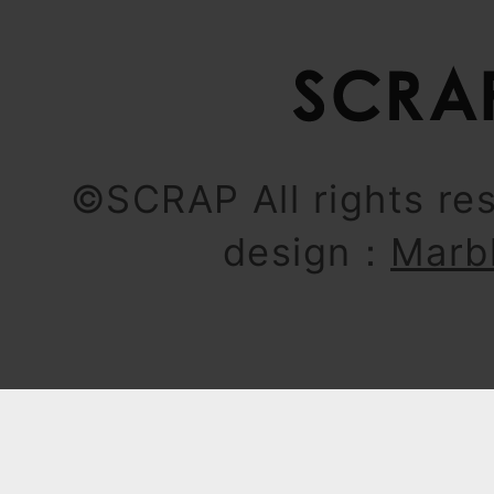
©SCRAP All rights re
design：
Marb