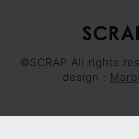
©SCRAP All rights re
design：
Marb