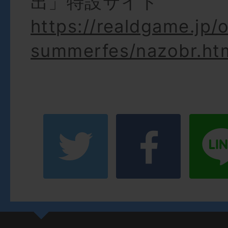
出」特設サイト
https://realdgame.jp/o
summerfes/nazobr.ht