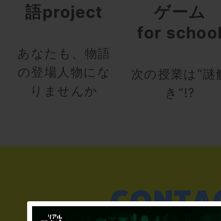
語project
ゲーム
for schoo
あなたも、物語
の登場人物にな
次の授業は“謎
りませんか
き”!?