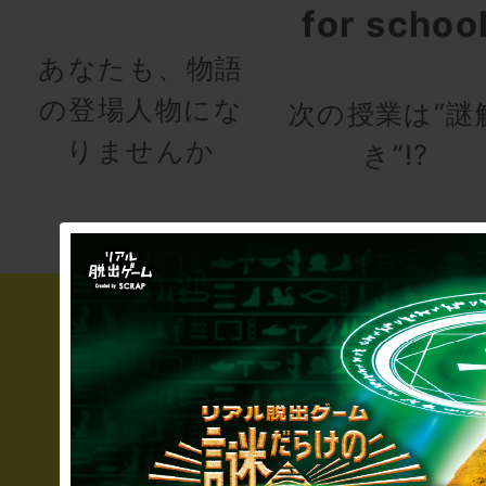
for schoo
あなたも、物語
の登場人物にな
次の授業は“謎
りませんか
き”!?