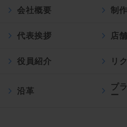
会社概要
制
代表挨拶
店
役員紹介
リ
プ
沿革
ー