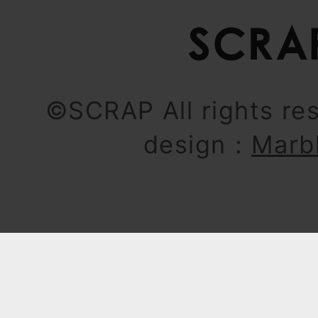
©SCRAP All rights re
design：
Marb