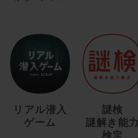
リアル潜入
謎検
ゲーム
謎解き能
検定