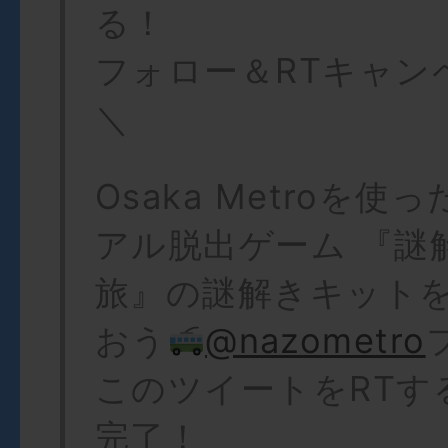
る！
フォロー＆RTキャン
＼
Osaka Metroを
アル脱出ゲーム 『謎
旅』の謎解きキット
おう
@nazometro
このツイートをRTす
完了！