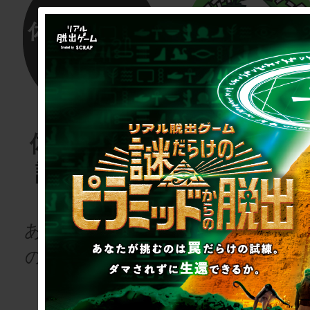
体験する物
リアル脱
語project
ゲーム
for schoo
あなたも、物語
の登場人物にな
次の授業は“謎
りませんか
き”!?