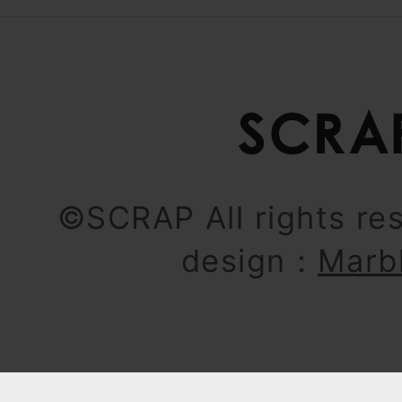
©SCRAP All rights re
design：
Marb