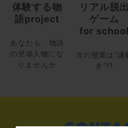
体験する物
リアル脱
語project
ゲーム
for schoo
あなたも、物語
の登場人物にな
次の授業は“謎
りませんか
き”!?