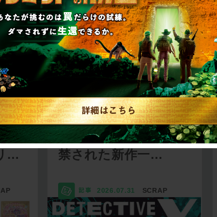
リキュ
【2026年7月】告知解
リ…
禁された新作一…
RAP
2026.07.31
SCRAP