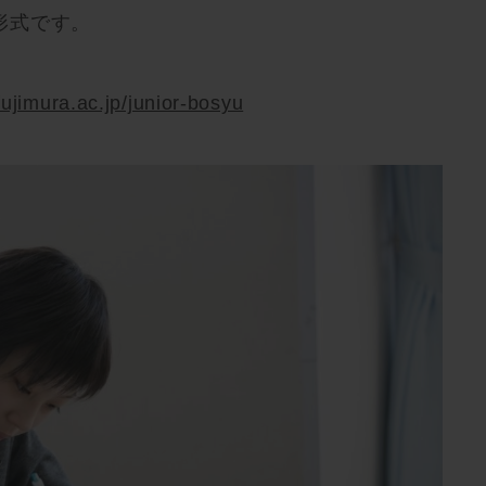
形式です。
fujimura.ac.jp/junior-bosyu