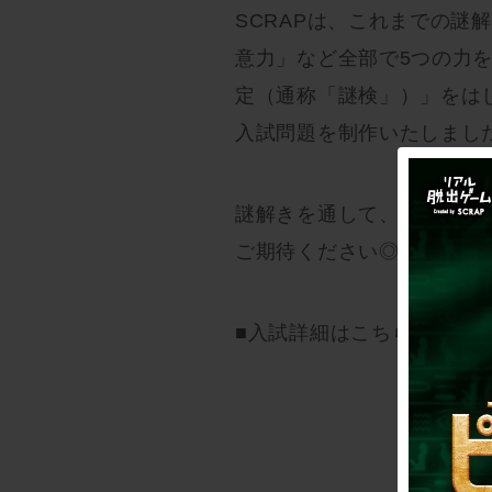
SCRAPは、これまでの謎
意力」など全部で5つの力
定（通称「謎検」）」をは
入試問題を制作いたしまし
謎解きを通して、教育の新た
ご期待ください◎
■入試詳細はこちら：
https: