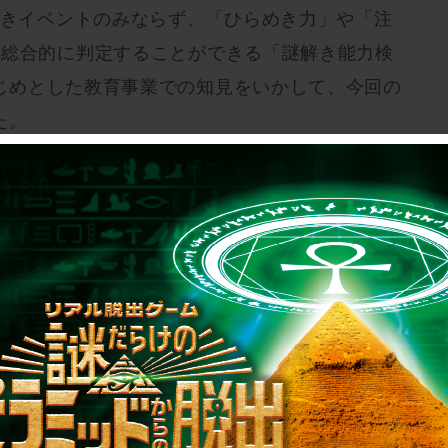
解きイベントのみならず、
「ひらめき力」や「注
を総合的に判定することができる「謎解き能力検
じめとした
教育事業での知見をいかして、今回の
た。
な可能性を模索するSCRAPの挑戦に、どうぞ
//www.fujimura.ac.jp/junior-bosyu