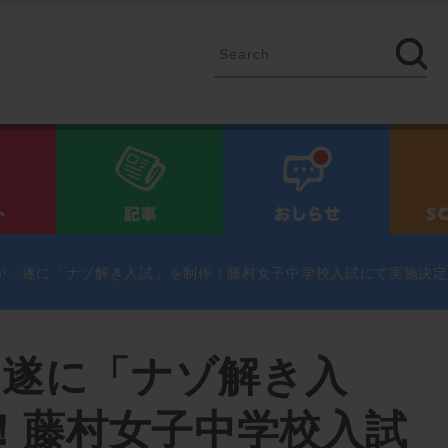
イベント
記事
お知ら
Pが、遂に「ナゾ解き入試」を制作！藤村女子中学校入試にて実施決
、遂に「ナゾ解き入
！藤村女子中学校入試