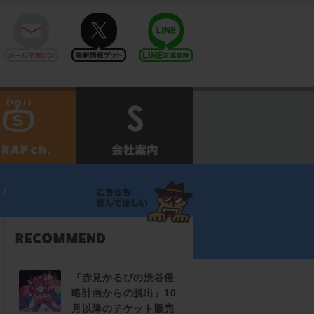
mail
twitter
Line@
せ
SCRAPch.
会社案内
定！
『赤見かるびの渋谷侵
略計画からの脱出』10
月以降のチケット販売