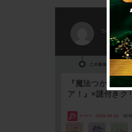
SCRAP
『魔法つかいプ
ア！』×謎付きク
2026.08.03
SC