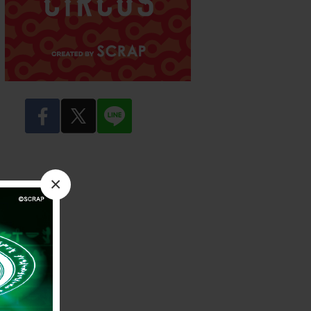
facebook
twitter
LINE
×