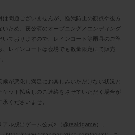
用は問題ございませんが、怪我防止の観点や後方
ないため、夜公演のオープニング／エンディング
だいておりますので、レインコート等雨具のご準
お、レインコートは会場でも数量限定にて販売
す。
天候が悪化し満足にお楽しみいただけない状況と
チケット払戻しのご連絡をさせていただく場合が
了承くださいませ。
リアル脱出ゲーム公式X（
@realdgame
）、
せ（
https://www.scrapmagazine.com/news/
）に