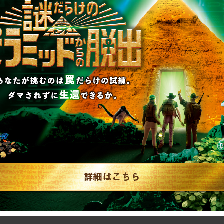
リキュ
【2026年7月】告知解
リ…
禁された新作一…
RAP
2026.07.31
SCRAP
#告知解禁された新作一覧