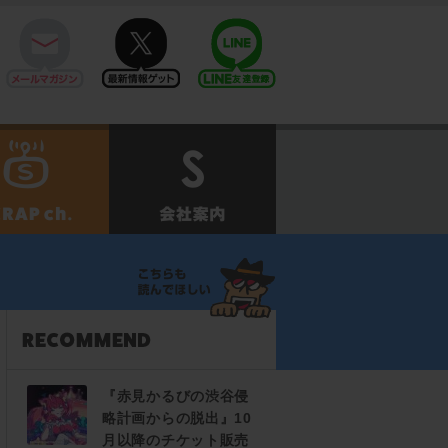
mail
twitter
Line@
せ
SCRAPch.
会社案内
『赤見かるびの渋谷侵
略計画からの脱出』10
月以降のチケット販売