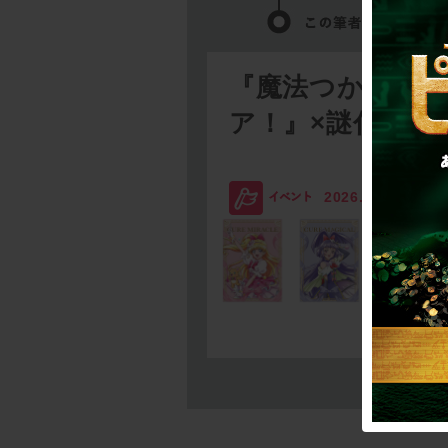
『魔法つかいプ
ア！』×謎付きク
2026.08.03
SC