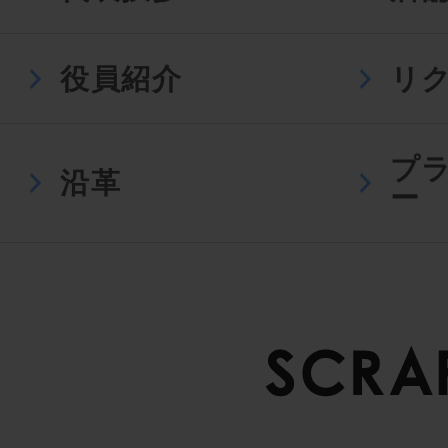
役員紹介
リ
プ
沿革
ー