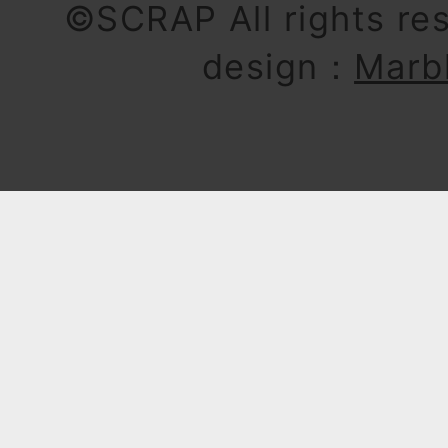
©SCRAP All rights re
design：
Marb