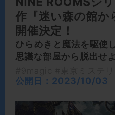
NINE ROOMS
作『迷い森の館か
開催決定！
ひらめきと魔法を駆使
思議な部屋から脱出せ
#9magic
#東京ミステリ
公開日：2023/10/03