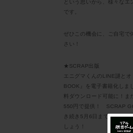
という思いから、様々なエ
です。
ぜひこの機会に、ご自宅で
さい！
★SCRAP出版
エニグマくんのLINE謎と
BOOK』を電子書籍化しまし
料ダウンロード可能に！また
550円で提供！ SCRAP
き続き5月6日までやって
しょう！