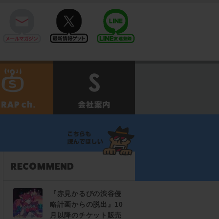
mail
twitter
Line@
せ
SCRAPch.
会社案内
『赤見かるびの渋谷侵
略計画からの脱出』10
月以降のチケット販売