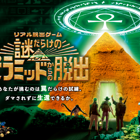
リキュ
【2026年7月】告知解
リ…
禁された新作一…
RAP
2026.07.31
SCRAP