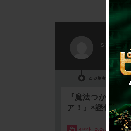
SCRAP
『魔法つかいプ
ア！』×謎付きク
2026.08.03
SC