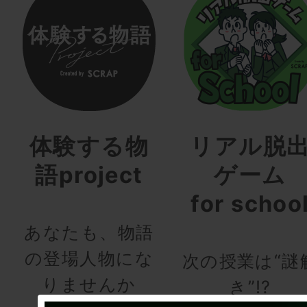
体験する物
リアル脱
語project
ゲーム
for schoo
あなたも、物語
の登場人物にな
次の授業は“謎
りませんか
き”!?