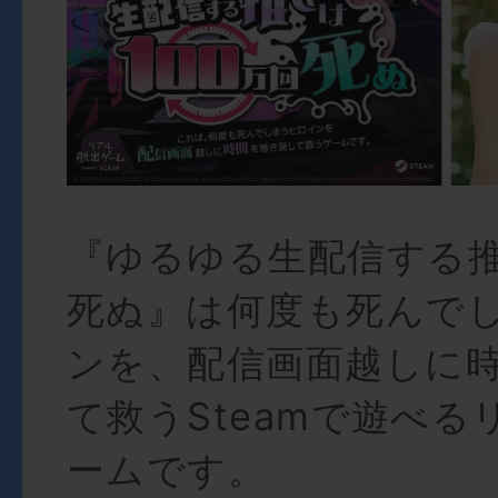
『ゆるゆる生配信する推
死ぬ』は何度も死んで
ンを、配信画面越しに
て救うSteamで遊べる
ームです。