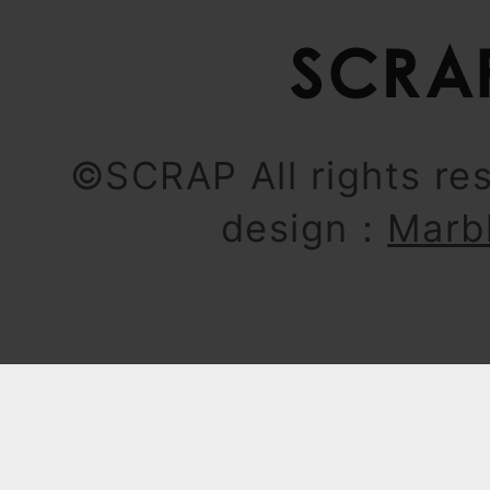
©SCRAP All rights re
design：
Marb