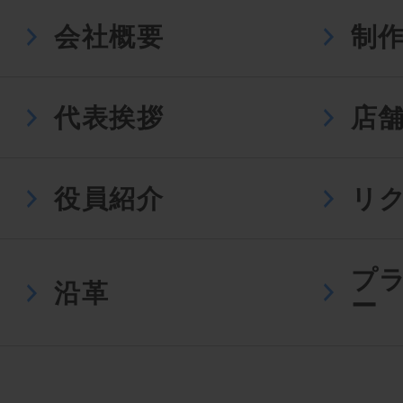
会社概要
制
代表挨拶
店
役員紹介
リ
プ
沿革
ー