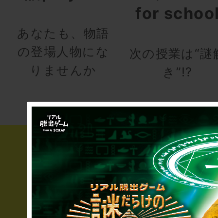
for schoo
あなたも、物語
の登場人物にな
次の授業は“謎
りませんか
き”!?