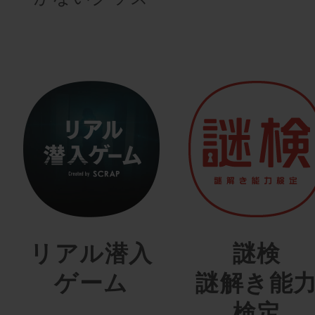
リアル潜入
謎検
ゲーム
謎解き能
検定