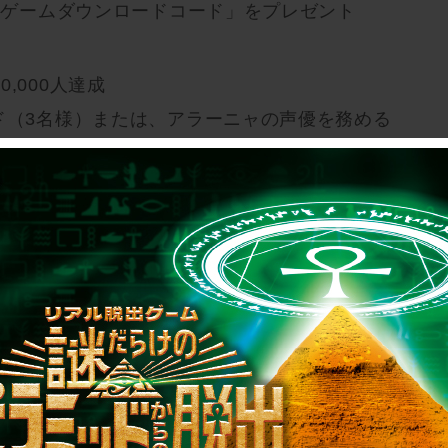
m版ゲームダウンロードコード」をプレゼント
,000人達成
ド（3名様）または、アラーニャの声優を務める
1名様）
（QUOカード3名／サイン色紙1名）はランダムとな
。
ウント「
@alagna_reborn
」をフォロー。
ト
をリポスト。
スト登録画面のスクリーンショットを、対象ポスト