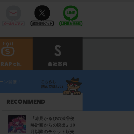
mail
twitter
Line@
せ
SCRAPch.
会社案内
ーン開催！
『赤見かるびの渋谷侵
略計画からの脱出』10
月以降のチケット販売