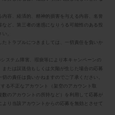
る内容、経済的、精神的損害を与える内容、名誉
容など、第三者の迷惑になりうる可能性のある投
さい。
したトラブルにつきましては、一切責任を負いか
。
のシステム障害、瑕疵等により本キャンペーンの
、または誤送信もしくは欠陥が生じた場合の応募
一切の責任は負いかねますのでご了承ください。
反する不正なアカウント（架空のアカウント取
複数のアカウントの所持など）を利用して応募が
により当該アカウントからの応募を無効とさせて
。