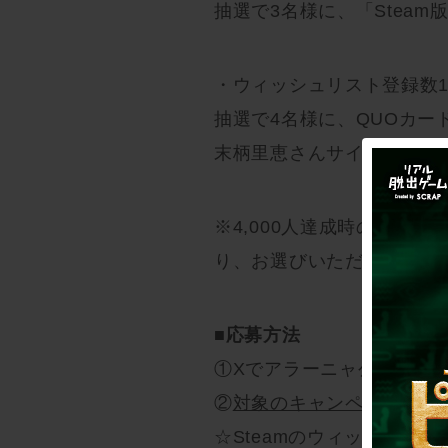
抽選で3名様に、「Stea
・ウィッシュリスト登録数10
抽選で4名様に、QUOカー
末柄里恵さんサイン色紙（
※4,000人達成時の賞品
り、お選びいただけません
■応募方法
①Xでアラーニャ公式アカ
②
対象のキャンペーンポス
☆Steamのウィッシュリ