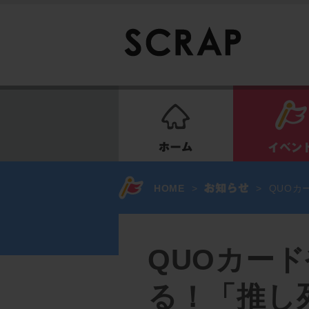
ホーム
HOME
>
>
QUOカ
QUOカー
る！「推し