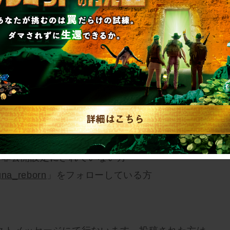
がアップ！
シュリスト登録数が各条件を達成した時点で、対
る方の中から抽選を行ないます。
ポストした時点で完了となります。
り非公開設定にされていない方
na_reborn
」をフォローしている方