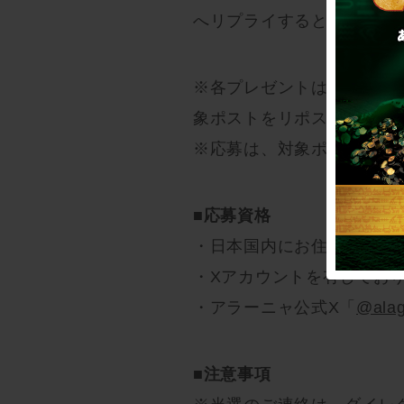
へリプライすると当選確率
※各プレゼントは、ウィッ
象ポストをリポストしてい
※応募は、対象ポストをリ
■応募資格
・日本国内にお住まいの方
・Xアカウントを有してお
・アラーニャ公式X「
@alag
■注意事項