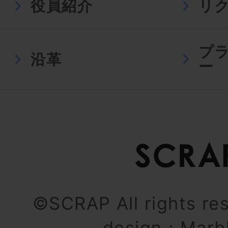
役員紹介
リ
プ
沿革
ー
©SCRAP All rights re
design：
Marb