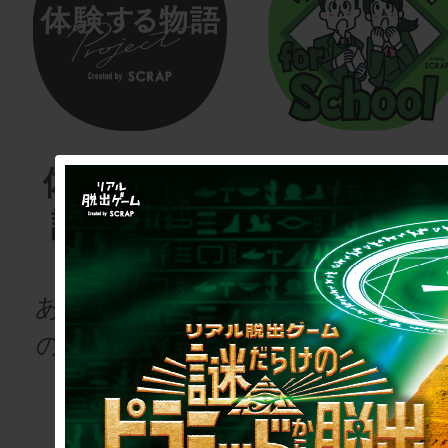
体験する物
リアル脱
語project
ゲーム
for schoo
あなたも、物語
の登場人物にな
次の授業は“謎
りませんか
き”!?