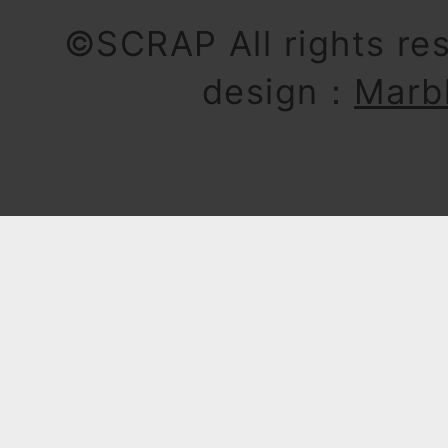
©SCRAP All rights re
design：
Marb