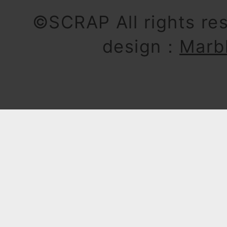
©SCRAP All rights re
design：
Marb