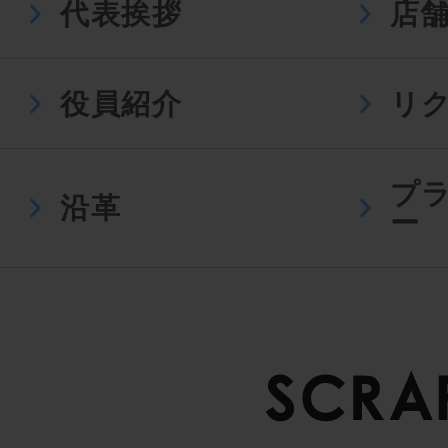
代表挨拶
店
役員紹介
リ
プ
沿革
ー