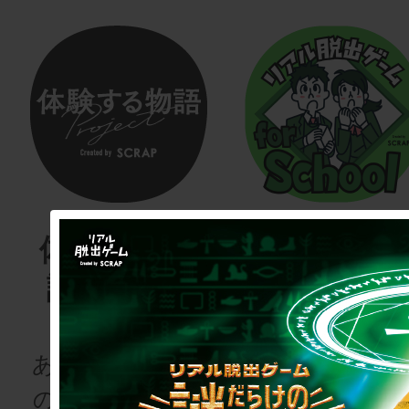
体験する物
リアル脱
語project
ゲーム
for schoo
あなたも、物語
の登場人物にな
次の授業は“謎