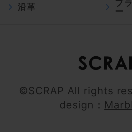
プ
沿革
ー
©SCRAP All rights re
design：
Marb