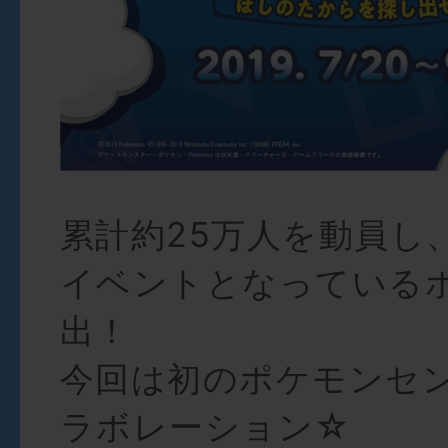
累計約25万人を動員し
イベントとなっている
出！
今回は初のポケモンセ
ラボレーション☆