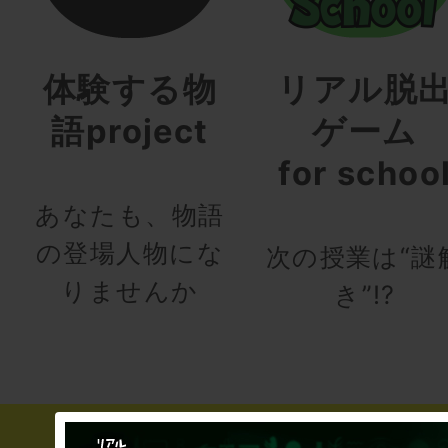
体験する物
リアル脱
語project
ゲーム
for schoo
あなたも、物語
の登場人物にな
次の授業は“謎
りませんか
き”!?