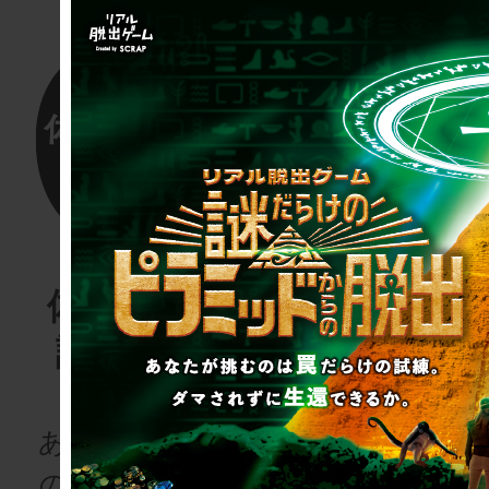
体験する物
リアル脱
語project
ゲーム
for schoo
あなたも、物語
の登場人物にな
次の授業は“謎