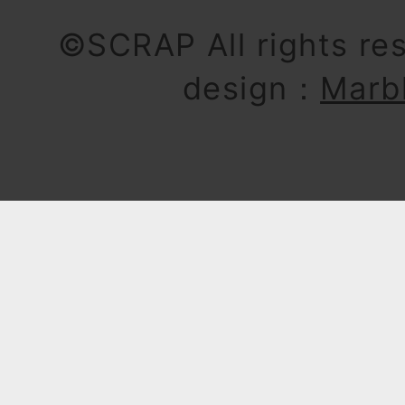
©SCRAP All rights re
design：
Marb