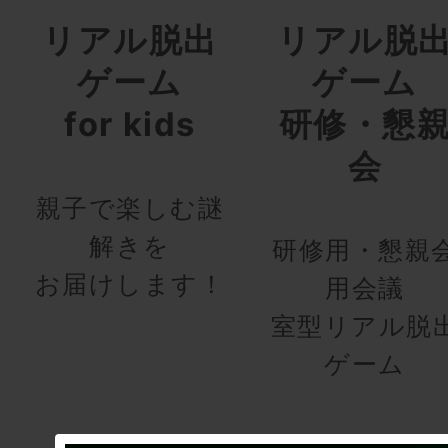
リアル脱出
リアル脱
ゲーム
ゲーム
for kids
研修・懇
会
親子で楽しむ謎
解きを
研修用・懇親
お届けします！
用会議
室型リアル脱
ゲーム