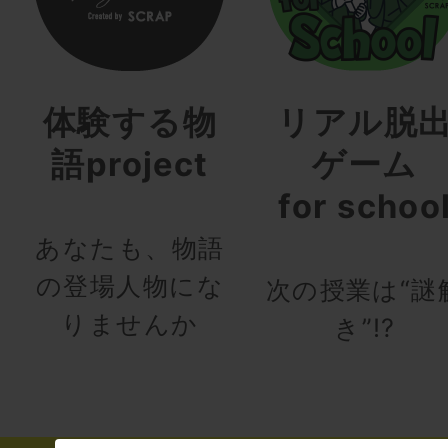
体験する物
リアル脱
語project
ゲーム
for schoo
あなたも、物語
の登場人物にな
次の授業は“謎
りませんか
き”!?