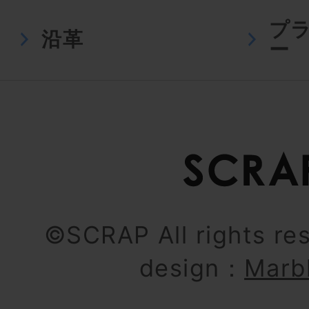
プ
沿革
ー
©SCRAP All rights re
design：
Marb