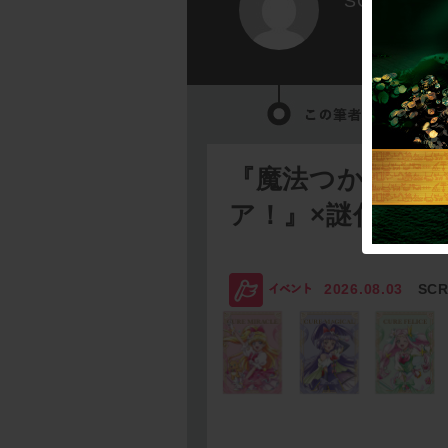
SCRAP
『魔法つかいプ
ア！』×謎付きク
2026.08.03
SC