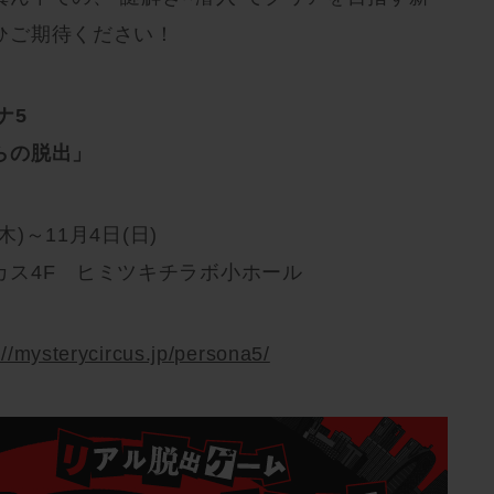
ひご期待ください！
ナ5
らの脱出」
木)～11月4日(日)
カス4F ヒミツキチラボ小ホール
://mysterycircus.jp/persona5/