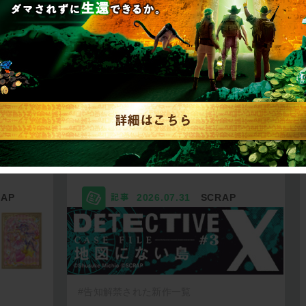
リキュ
【2026年7月】告知解
リ…
禁された新作一…
RAP
2026.07.31
SCRAP
#告知解禁された新作一覧