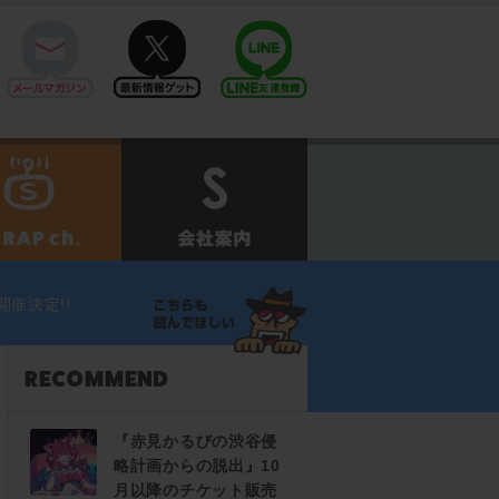
mail
twitter
Line@
せ
SCRAPch.
会社案内
催決定!!
『赤見かるびの渋谷侵
略計画からの脱出』10
月以降のチケット販売