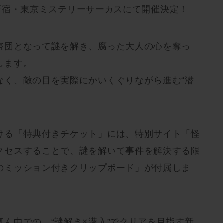
り、新宿・東京ミステリーサーカスにて開催決定！
盗団となって謎を解き、腐った大人の心を奪っ
します。
なく、敵の目を実際にかいくぐりながら進む“潜
ける「特典付きチケット」には、特別サイト「怪
クセスすることで、謎を解いて事件を解決する限
のミッション付きクリップボード」が付属しま
ん中での、“謎解き×潜入”でクリアを目指す新