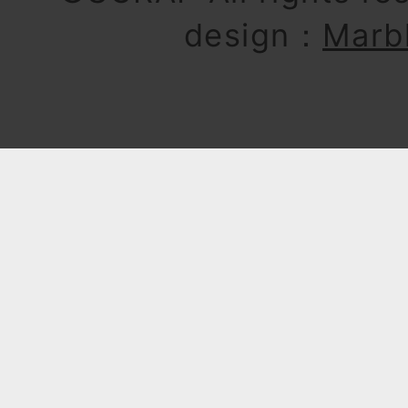
design：
Marb