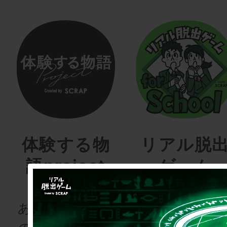
体験する物
リアル脱
語project
ゲーム
for schoo
あなたも、物語