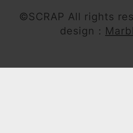
©SCRAP All rights re
design：
Marb