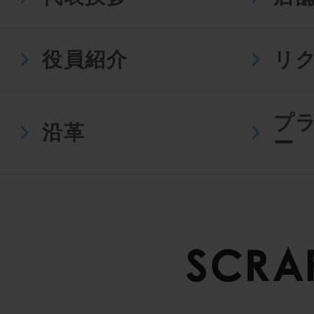
役員紹介
リ
プ
沿革
ー