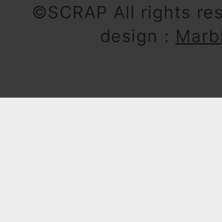
©SCRAP All rights re
design：
Marb