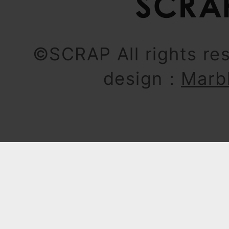
©SCRAP All rights re
design：
Marb