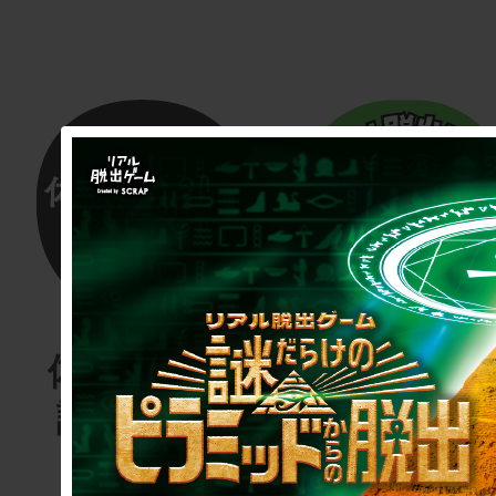
体験する物
リアル脱
語project
ゲーム
for schoo