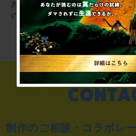
あなたも、物語
の登場人物にな
次の授業は“謎
りませんか
き”!?
制作のご相談・コラボレ