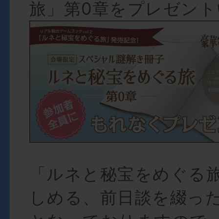
旅」第0章をプレゼン
「ルネと秘宝をめぐる
しめる、前日談を綴っ