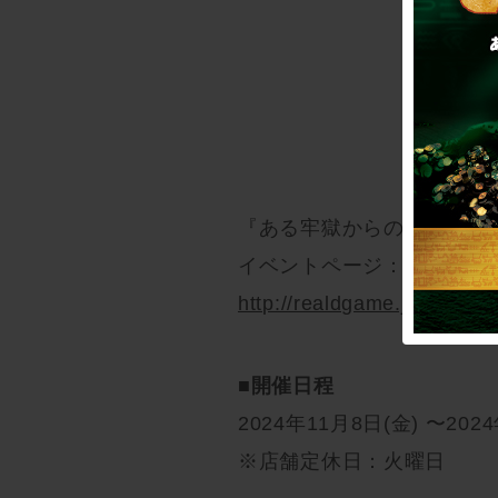
『ある牢獄からの脱出』リ
イベントページ：
http://realdgame.jp/ajito/
■
開催日程
2024年11月8日(金) 〜202
※店舗定休日：火曜日