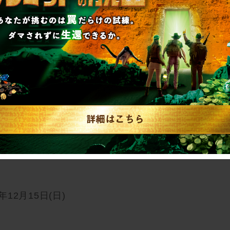
＋＋＋ 概要＋＋＋
バイバル公演
osaka_nazobldg/event/rogoku_osaka.html
4年12月15日(日)