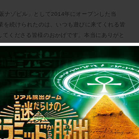
阪ナゾビル」として2014年にオープンした当
営業を続けられたのは、いつも遊びに来てくれる皆
してくださる皆様のおかげです。本当にありがと
、「アジトオブスクラップ 大阪ナゾビル」オー
た『ある牢獄からの脱出』を1ヶ月限定でリバイ
れる」という、リアル脱出ゲームの醍醐味を余す
 この機会にぜひ、11年目のスタートを切った
ださい★