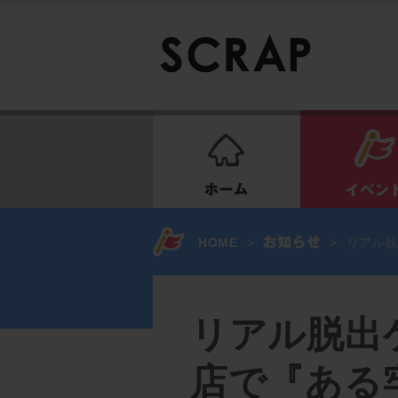
ホーム
HOME
>
>
リアル
リアル脱出
店で『ある