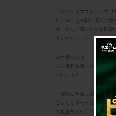
「アジトオブスクラップ 大
店。10年もの間、元気に
様、そして遠方からも応援
うございます！
10年目のスタートを記念し
プン後間も無くスタートし
バルします！
「実際に牢屋に閉じ込めら
ことなく味わえる作品です！
大阪恵美須町店にお越しく