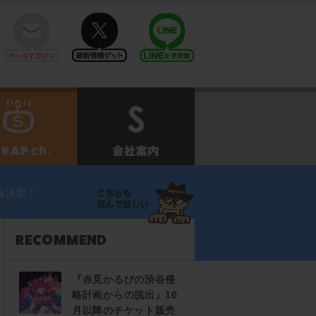
mail
twitter
Line@
せ
SCRAPch.
会社案内
催決定！
『赤見かるびの渋谷侵
略計画からの脱出』10
月以降のチケット販売