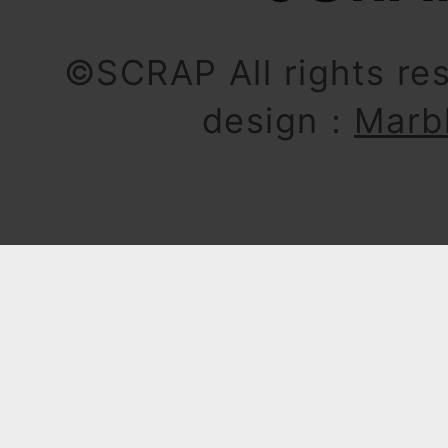
©SCRAP All rights re
design：
Marb