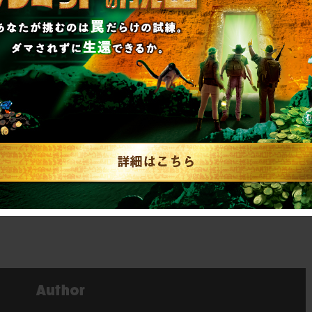
aisyuheiki/
eiki/
リアル脱出ゲーム
realdgame_tour/