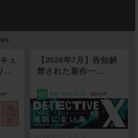
リキュ
【2026年7月】告知解
リ…
禁された新作一…
RAP
2026.07.31
SCRAP
#告知解禁された新作一覧