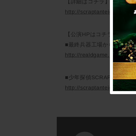
【詳細はコチラ】
http://scraptanteidan.com/s
【公演HPはコチラ】
■最終兵器工場からの脱出
http://realdgame.jp/saisyuh
■少年探偵SCRAP団限定
http://scraptanteidan.com/