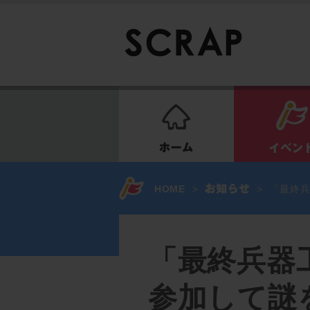
ホーム
HOME
>
>
「最終
「最終兵器
参加して謎