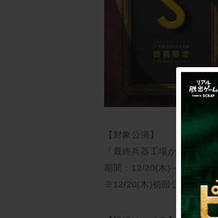
【対象公演】
「最終兵器工場からの脱出
期間：12/20(木)～1/31(木)
※12/20(木)初回公演終