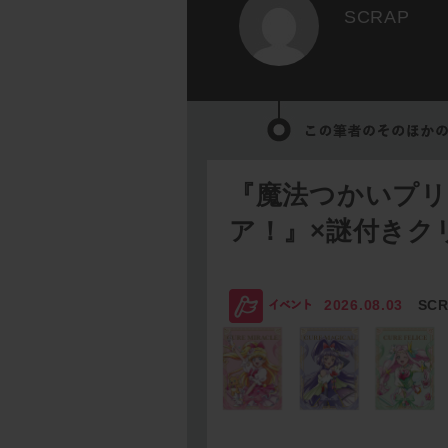
SCRAP
『魔法つかいプ
ア！』×謎付きク
2026.08.03
SC