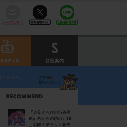
mail
twitter
Line@
せ
SCRAPch.
会社案内
をゲットせよ！
『赤見かるびの渋谷侵
略計画からの脱出』10
月以降のチケット販売