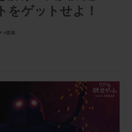
トをゲットせよ！
チ
#団員