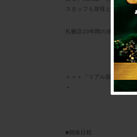
スタッフも皆様と一緒に全
札幌店10年間の感謝を込
＋＋＋『リアル脱出ゲーム
＋
■開催日程