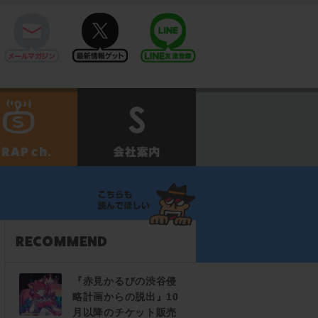
mail
twitter
Line@
せ
SCRAPch.
会社案内
『赤見かるびの渋谷侵
略計画からの脱出』10
月以降のチケット販売