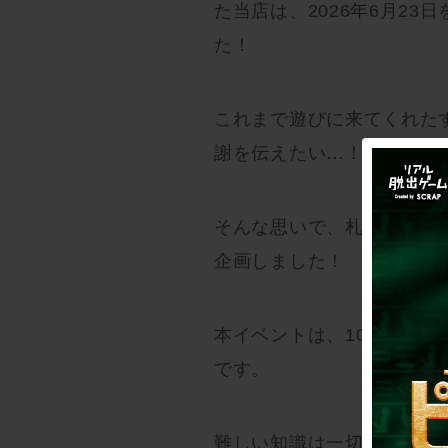
た当店は、2026年6月2
た！
これまで遊びに来てくれた
謝を伝えたい…！
そんな思いで、札幌店初の
企画しました！
本イベントは、10周年を
です。
難しい知識は一切不要！「