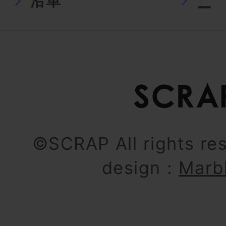
沿革
ー
©SCRAP All rights re
design：
Marb