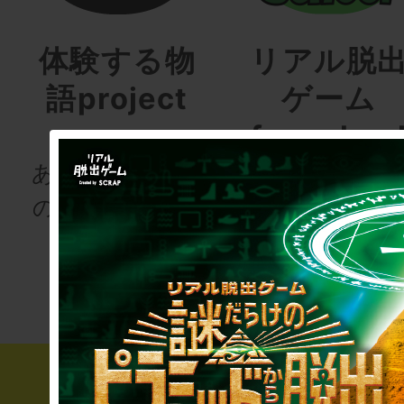
体験する物
リアル脱
語project
ゲーム
for schoo
あなたも、物語
の登場人物にな
次の授業は“謎
りませんか
き”!?