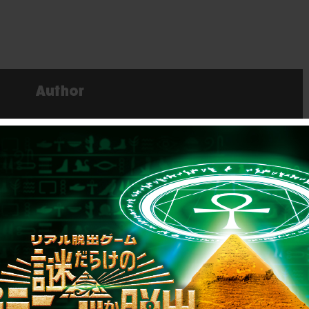
リキュ
【2026年7月】告知解
リ…
禁された新作一…