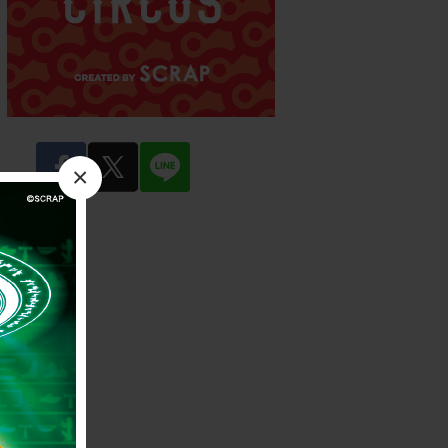
facebook
twitter
LINE
×