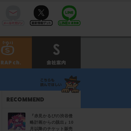
mail
twitter
Line@
せ
SCRAPch.
会社案内
『赤見かるびの渋谷侵
略計画からの脱出』10
月以降のチケット販売