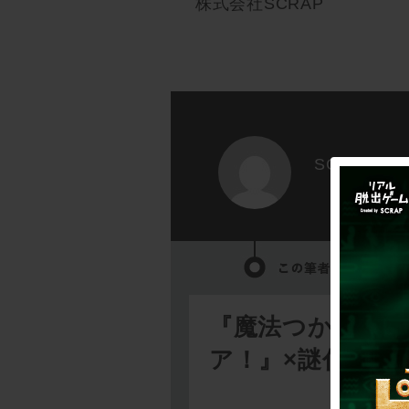
株式会社SCRAP
SCRAP
『魔法つかいプ
ア！』×謎付きク