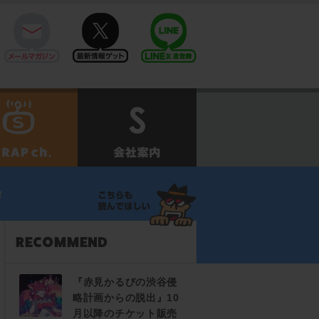
mail
twitter
Line@
せ
SCRAPch.
会社案内
！
『赤見かるびの渋谷侵
略計画からの脱出』10
月以降のチケット販売