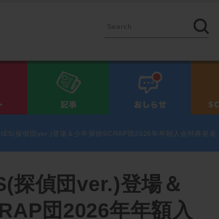
イベント
記事
お知ら
PIES(探偵団ver.)登場＆少年探偵SCRAP団2026年年額入会特典発表
S(探偵団ver.)登場＆
RAP団2026年年額入