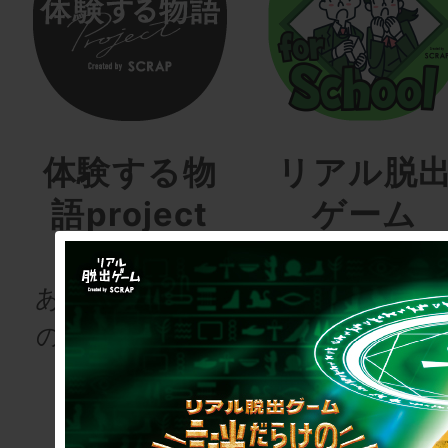
体験する物
リアル脱
語project
ゲーム
for schoo
あなたも、物語
の登場人物にな
次の授業は“謎
りませんか
き”!?