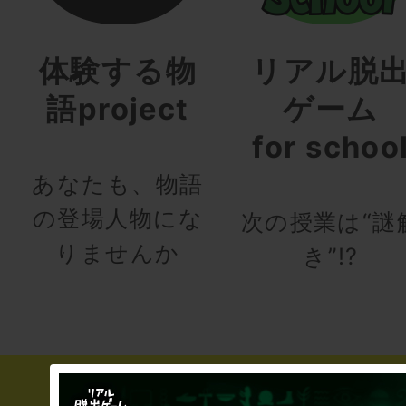
体験する物
リアル脱
語project
ゲーム
for schoo
あなたも、物語
の登場人物にな
次の授業は“謎
りませんか
き”!?