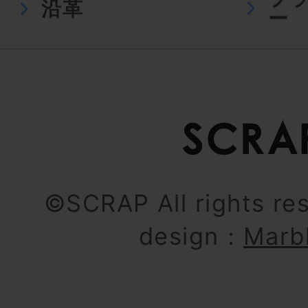
沿革
ー
©SCRAP All rights re
design：
Marb