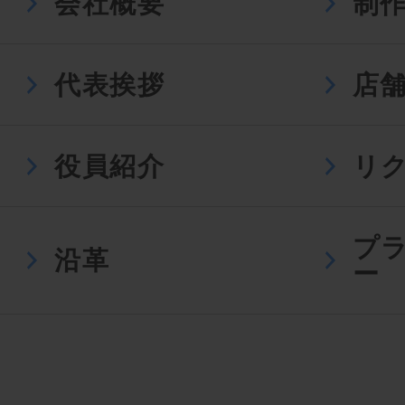
会社概要
制
代表挨拶
店
役員紹介
リ
プ
沿革
ー