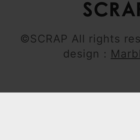
©SCRAP All rights re
design：
Marb