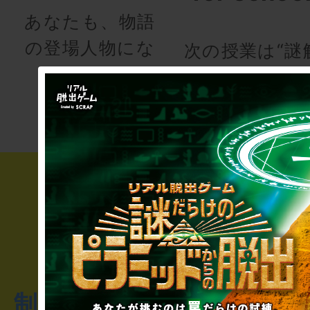
あなたも、物語
の登場人物にな
次の授業は“謎
りませんか
き”!?
制作のご相談・コラボレ