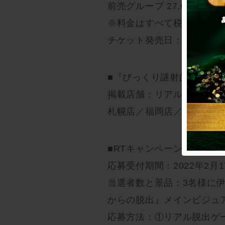
前売グループ 27,600円 当
※料金はすべて税込となり
チケット発売日：2月19日(
■『びっくり謎射的場から
掲載店舗：リアル脱出ゲー
札幌店／福岡店／大阪心斎
■RTキャンペーン概要
応募受付期間：2022年2月17
当選者数と景品：3名様に
からの脱出』メインビジュ
応募方法：①リアル脱出ゲーム