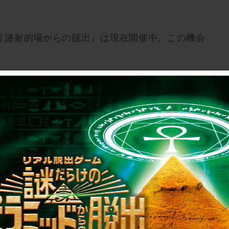
り謎射的場からの脱出』は現在開催中。この機会
ダー概要
＋＋＋
E0w
 びっくり謎射的場からの脱出
出ゲーム原宿店
5:30 開場）、19:30（19:00 開場）
日一般 5,000円