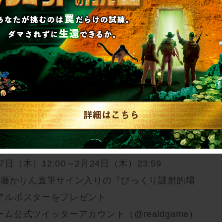
日グループ 29,400円
ます。
土)正午～
の脱出』開催会場にサイン入りポスター掲示
ム原宿店／名古屋店／岡山店／横浜店／仙台店／
橋店
日（木）12:00～2月24日（木）23:59
伊藤かりん直筆サイン入りの『びっくり謎射的場
アルポスターをプレゼント
公式ツイッターアカウント（@realdgame）