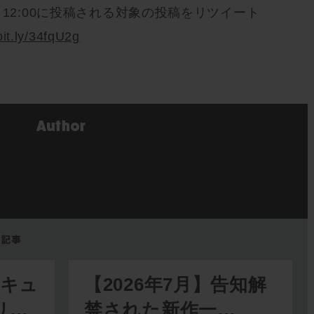
）12:00に投稿される対象の投稿をリツイート
bit.ly/34fqU2g
リキュ
【2026年7月】告知解
リ…
禁された新作一…