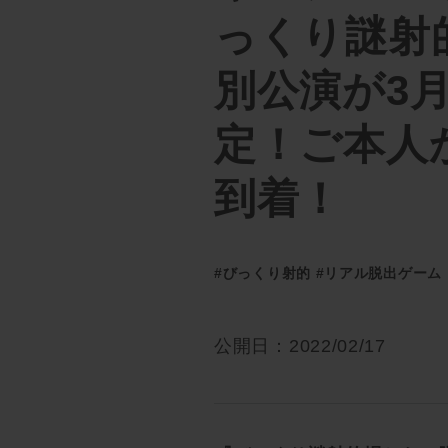
っくり謎射
別公演が3
定！ご本人
到着！
#びっくり射的
#リアル脱出ゲーム
公開日：2022/02/17