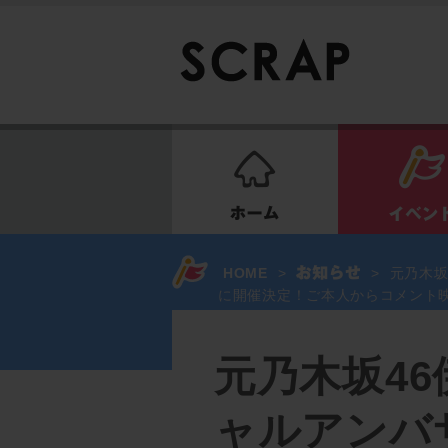
ホーム
HOME
>
>
元乃木坂
に開催決定！ご本人からコメント
元乃木坂4
ャルアンバ