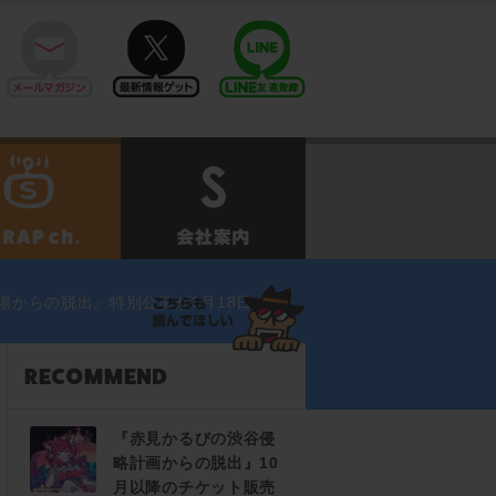
mail
twitter
Line@
せ
SCRAPch.
会社案内
場からの脱出』特別公演が3月18日（金）
『赤見かるびの渋谷侵
略計画からの脱出』10
月以降のチケット販売