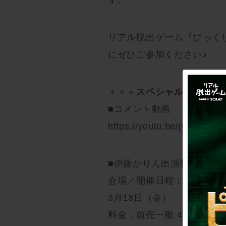
リアル脱出ゲーム『びっく
にぜひご参加ください♪
＋＋＋
スペシャルアンバサ
■コメント動画
https://youtu.be/jyzZjeXH
■伊藤かりん出演特別公演
会場／開催日程：リアル脱
3月18日（金） 16:00（1
料金：前売一般 4,700円 当