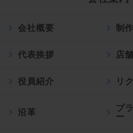
会社概要
制
代表挨拶
店
役員紹介
リ
プ
沿革
ー