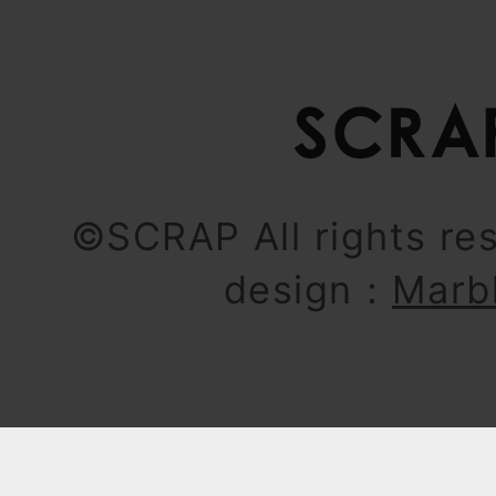
©SCRAP All rights re
design：
Marb