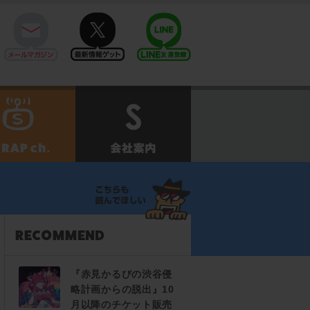
mail
twitter
Line@
せ
SCRAPch.
会社案内
『赤見かるびの渋谷侵
略計画からの脱出』10
月以降のチケット販売