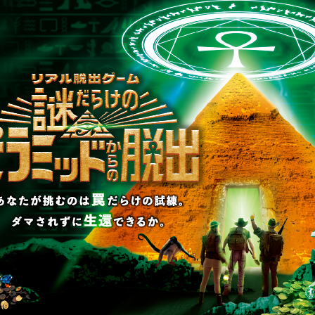
リキュ
【2026年7月】告知解
リ…
禁された新作一…
RAP
2026.07.31
SCRAP