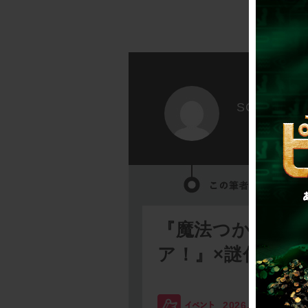
SCRAP
『魔法つかいプ
ア！』×謎付きク
2026.08.03
SC