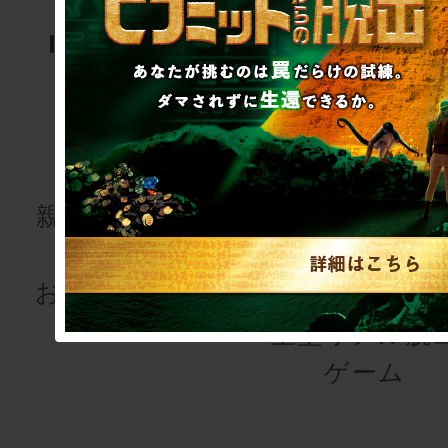
リアル脱出
リアル脱
ゲーム
ゲーム
for kids
研修・懇
会
親子で楽しむ謎
解きを
研修用・懇親
お届けします！
用会議
室型リアル脱
ゲーム