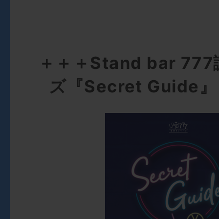
＋＋＋Stand bar 7
ズ『Secret Guid