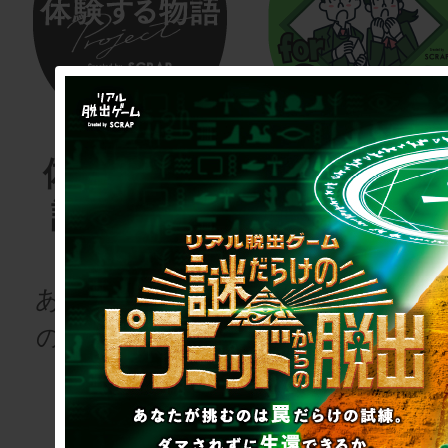
体験する物
リアル脱
語project
ゲーム
for schoo
あなたも、物語
の登場人物にな
次の授業は“謎
りませんか
き”!?