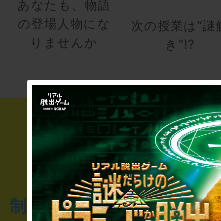
あなたも、物語
の登場人物にな
次の授業は“謎
りませんか
き”!?
制作のご相談・コラボレ