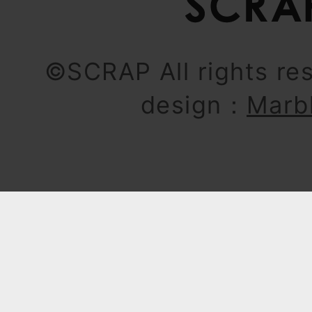
©SCRAP All rights re
design：
Marb